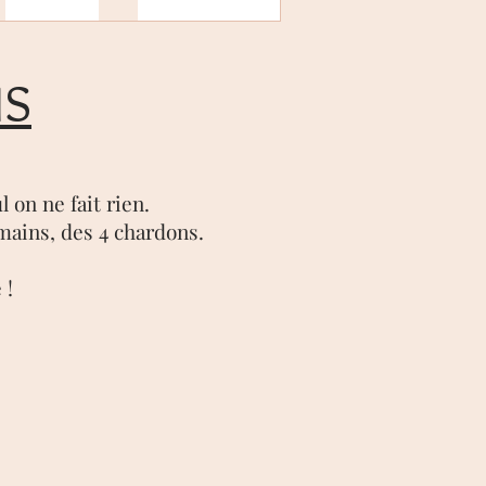
NS
l on ne fait rien.
 mains, des 4 chardons.
 !