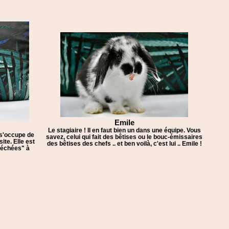
Emile
Le stagiaire ! Il en faut bien un dans une équipe. Vous
 s'occupe de
savez, celui qui fait des bêtises ou le bouc-émissaires
ite. Elle est
des bêtises des chefs .. et ben voilà, c'est lui .. Emile !
échées" à