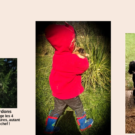
ardons
age les 4
ires, autant
chef !