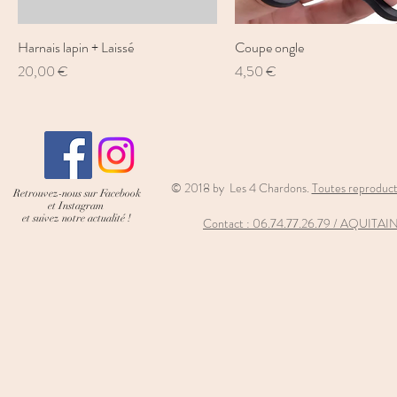
Harnais lapin + Laissé
Aperçu rapide
Coupe ongle
Aperçu rapide
Prix
Prix
20,00 €
4,50 €
© 2018 by Les 4 Chardons.
Toutes reproducti
Retrouvez-nous sur Facebook
et Instagram
et suivez notre actualité !
Contact : 06
.74.77.26.79 / AQUIT